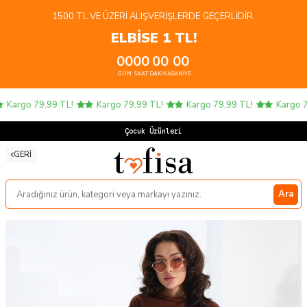
1500 TL VE ÜZERI ALIŞVERIŞLERDE GEÇERLIDIR.
ELBİSE 1 TL!
00
00
00
00
GÜN
SAAT
DAKIKA
SANIYE
Kargo 79,99 TL!
Kargo 79,99 TL!
Kargo 79,99 TL!
Kargo 79,
Çocuk Ürünlerinde
GERI
Ara