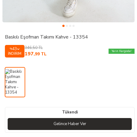
Baskılı Eşofman Takımı Kahve - 13354
346,50
TL
43
%
Yarın Kargoda!
197
İNDIRIM
,99
TL
Tükendi
Gelince Haber Ver