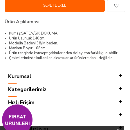
SEPETE EKLE
Ürün Açıklaması
Kumaş:SATEN/SIK DOKUMA
Ürün Uzunluk:140cm.
Modelin Bedeni:38/M beden.
Manken Boyu:1.68cm.
Ürün renginde konsept çekimlerinden dolayı ton farklılığı olabilir.
Çekimlerimizde kullanılan aksesuarlar ürünlere dahil değildir.
Kurumsal
Kategorilerimiz
Hızlı Erişim
Sosyal
FIRSAT
ÜRÜNLERİ
Adres & İletişim