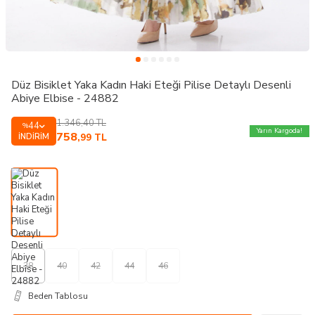
Düz Bisiklet Yaka Kadın Haki Eteği Pilise Detaylı Desenli
Abiye Elbise - 24882
1.346,40
TL
44
%
Yarın Kargoda!
758
İNDIRIM
,99
TL
38
40
42
44
46
Beden Tablosu