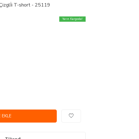
 Çizglİi T-short - 25119
Yarın Kargoda!
 EKLE