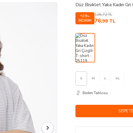
Düz Bisiklet Yaka Kadın Gri
126,72
TL
39
%
76
,99
TL
İNDIRIM
S
M
L
XL
Beden Tablosu
SEPETE