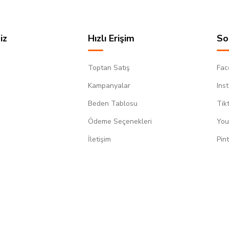
iz
Hızlı Erişim
So
Toptan Satış
Fac
Kampanyalar
Ins
Beden Tablosu
Tik
Ödeme Seçenekleri
You
m
İletişim
Pin