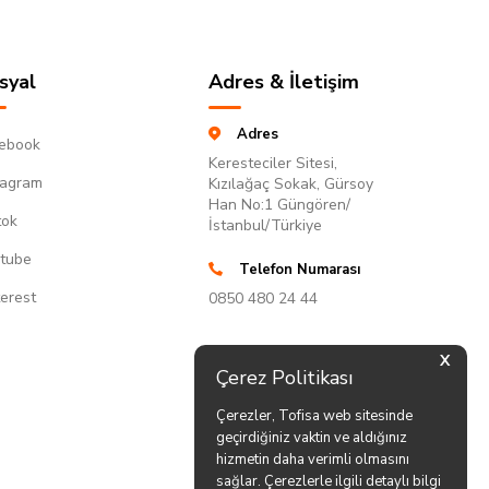
syal
Adres & İletişim
Adres
ebook
Keresteciler Sitesi,
tagram
Kızılağaç Sokak, Gürsoy
Han No:1 Güngören/
tok
İstanbul/Türkiye
tube
Telefon Numarası
terest
0850 480 24 44
X
Çerez Politikası
Çerezler, Tofisa web sitesinde
geçirdiğiniz vaktin ve aldığınız
hizmetin daha verimli olmasını
sağlar. Çerezlerle ilgili detaylı bilgi