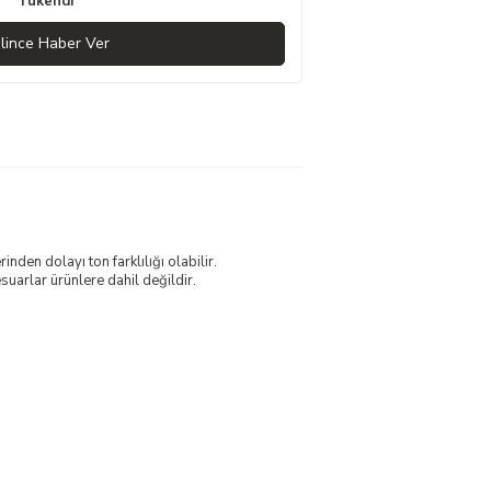
Tükendi
lince Haber Ver
nden dolayı ton farklılığı olabilir.
uarlar ürünlere dahil değildir.