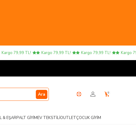
rgo 79,99 TL!
Kargo 79,99 TL!
Kargo 79,99 TL!
Kargo 79,99
0
Ara
L & EŞARP
ALT GIYIM
EV TEKSTILI
OUTLET
ÇOCUK GIYIM