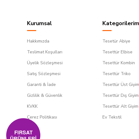
Kurumsal
Kategorilerim
Hakkımızda
Tesetür Abiye
Teslimat Koşulları
Tesettür Elbise
Üyelik Sözleşmesi
Tesettür Kombin
Satış Sözleşmesi
Tesettür Triko
Garanti & İade
Tesettür Üst Giyi
Gizlilik & Güvenlik
Tesettür Dış Giyim
KVKK
Tesettür Alt Giyim
Çerez Politikası
Ev Tekstil
FIRSAT
ÜRÜNLERİ