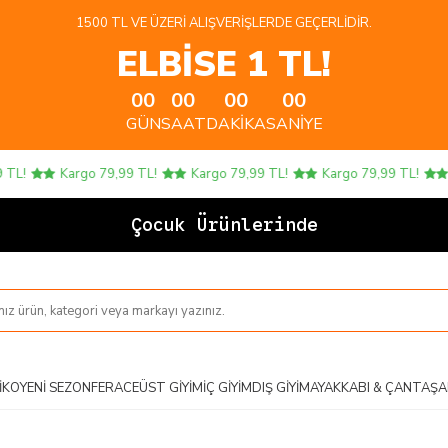
1500 TL VE ÜZERI ALIŞVERIŞLERDE GEÇERLIDIR.
ELBİSE 1 TL!
00
00
00
00
GÜN
SAAT
DAKIKA
SANIYE
!
Kargo 79,99 TL!
Kargo 79,99 TL!
Kargo 79,99 TL!
Ka
Çocuk Ürünlerinde 4 A
IKO
YENI SEZON
FERACE
ÜST GIYIM
İÇ GIYIM
DIŞ GIYIM
AYAKKABI & ÇANTA
ŞA