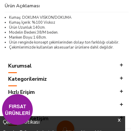
Ürün Açıklaması
Kumaş: DOKUMA VİSKON/DOKUMA
Kumaş İçerik: %100 Viskoz
Ürün Uzunluk:140cm.
Modelin Bedeni:38/M beden.
Manken Boyu:1.68cm.
Ürün renginde konsept çekimlerinden dolayı ton farklılığı olabilir.
Çekimlerimizde kullanılan aksesuarlar ürünlere dahil değildir.
Kurumsal
Kategorilerimiz
Hızlı Erişim
Sosyal
FIRSAT
ÜRÜNLERİ
Adres & İletişim
X
Çerez Politikası