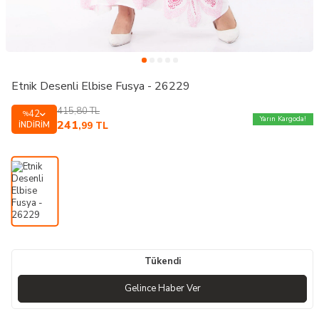
Etnik Desenli Elbise Fusya - 26229
415,80
TL
42
%
Yarın Kargoda!
241
İNDIRIM
,99
TL
Tükendi
Gelince Haber Ver