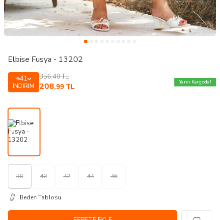
Elbise Fusya - 13202
356,40
TL
41
%
Yarın Kargoda!
208
İNDIRIM
,99
TL
38
40
42
44
46
Beden Tablosu