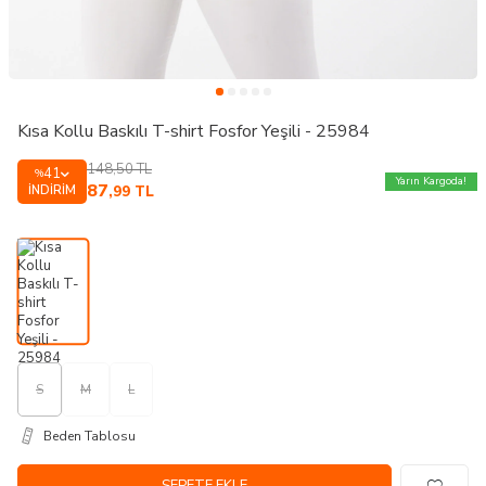
Kısa Kollu Baskılı T-shirt Fosfor Yeşili - 25984
148,50
TL
41
%
Yarın Kargoda!
87
İNDIRIM
,99
TL
S
M
L
Beden Tablosu