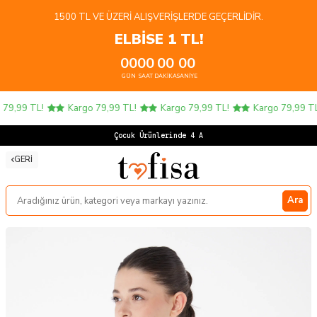
1500 TL VE ÜZERI ALIŞVERIŞLERDE GEÇERLIDIR.
ELBİSE 1 TL!
00
00
00
00
GÜN
SAAT
DAKIKA
SANIYE
9,99 TL!
Kargo 79,99 TL!
Kargo 79,99 TL!
Kargo 79,99 TL!
Çocuk Ürünlerinde 4 AL
GERI
Ara