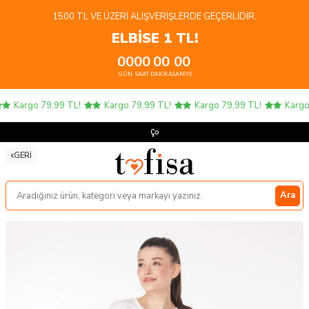
1500 TL VE ÜZERI ALIŞVERIŞLERDE GEÇERLIDIR.
ELBİSE 1 TL!
00
00
00
00
GÜN
SAAT
DAKIKA
SANIYE
Kargo 79,99 TL!
Kargo 79,99 TL!
Kargo 79,99 TL!
Kargo 7
Çocu
GERI
Ara