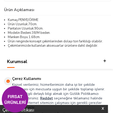
Ürün Açıklaması
Kumaş:PENYE/ÖRME
Ürün Uzunluk:70cm.
Pantalon Uzunluk:90cm.
Modelin Bedeni:38/M beden.
Manken Boyu:1.68cm.
Ürün renginde konsept çekimlerinden dolayı ton farklılığı olabilir.
Çekimlerimizde kullanılan aksesuarlar ürünlere dahil değildir.
Kurumsal
Kategorilerimiz
Çerez Kullanımı
Hızlı Erişim
Kişisel verileriniz, hizmetlerimizin daha iyi bir şekilde
sunulması için mevzuata uygun bir şekilde toplanıp işlenir.
Konuyla ilgili detaylı bilgi almak için Gizlilik Politikamızı
Sosyal
FIRSAT
inceleyebilirsiniz.
Reddet
seçeneğine tıklamanız halinde
ÜRÜNLERİ
yalnızca internet sitemizin çalışması için gerekli çerezler
Adres & İletişim
kullanılacaktır.
X
Çerez Politikası