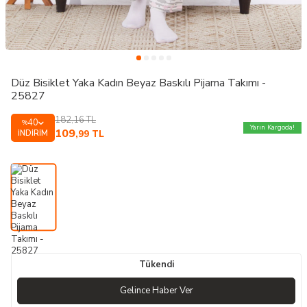
Düz Bisiklet Yaka Kadın Beyaz Baskılı Pijama Takımı -
25827
182,16
TL
40
%
Yarın Kargoda!
109
İNDIRIM
,99
TL
Tükendi
Gelince Haber Ver