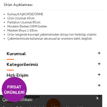
Ürün Açıklaması
Kumaş:KAŞKORSE/ÖRME
Ürün Uzunluk:40cm.
Pantalon Uzunluk:85cm.
Modelin Bedeni:38/M beden.
Manken Boyu:1.68cm.
Ürün renginde konsept çekimlerinden dolayı ton farklılığı olabilir.
Çekimlerimizde kullanılan aksesuarlar ürünlere dahil değildir.
Kurumsal
Kategorilerimiz
Hızlı Erişim
Sosyal
FIRSAT
ÜRÜNLERİ
Adres & İletişim
X
Çerez Politikası