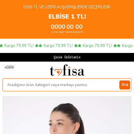
1500 TL VE ÜZERI ALIŞVERIŞLERDE GEÇERLIDIR.
ELBİSE 1 TL!
00
00
00
00
GÜN
SAAT
DAKIKA
SANIYE
Kargo 79,99 TL!
Kargo 79,99 TL!
Kargo 79,99 TL!
Kargo 7
Çocuk Ürünlerinde
GERI
Ara