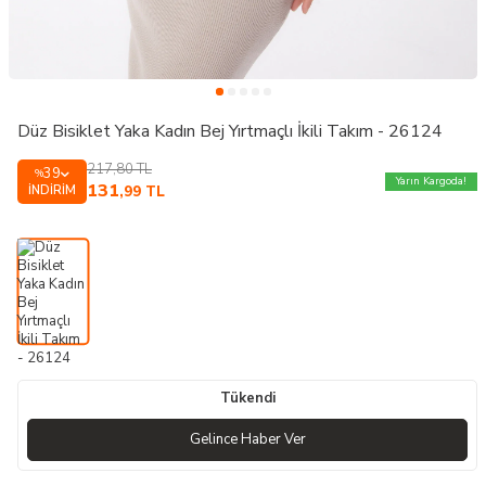
Düz Bisiklet Yaka Kadın Bej Yırtmaçlı İkili Takım - 26124
217,80
TL
39
%
Yarın Kargoda!
131
İNDIRIM
,99
TL
Tükendi
Gelince Haber Ver