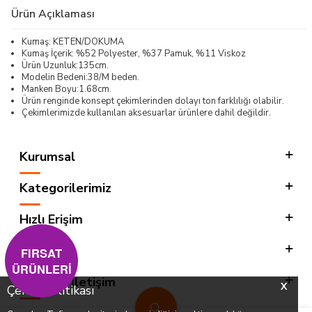
Ürün Açıklaması
Kumaş: KETEN/DOKUMA
Kumaş İçerik: %52 Polyester, %37 Pamuk, %11 Viskoz
Ürün Uzunluk:135cm.
Modelin Bedeni:38/M beden.
Manken Boyu:1.68cm.
Ürün renginde konsept çekimlerinden dolayı ton farklılığı olabilir.
Çekimlerimizde kullanılan aksesuarlar ürünlere dahil değildir.
Kurumsal
Kategorilerimiz
Hızlı Erişim
Sosyal
FIRSAT
ÜRÜNLERİ
Adres & İletişim
X
Çerez Politikası