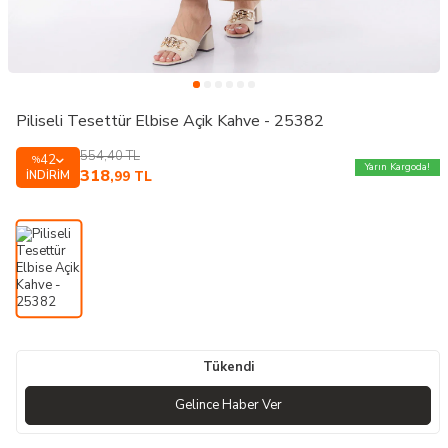
Piliseli Tesettür Elbise Açik Kahve - 25382
554,40
TL
42
%
Yarın Kargoda!
318
İNDIRIM
,99
TL
Tükendi
Gelince Haber Ver