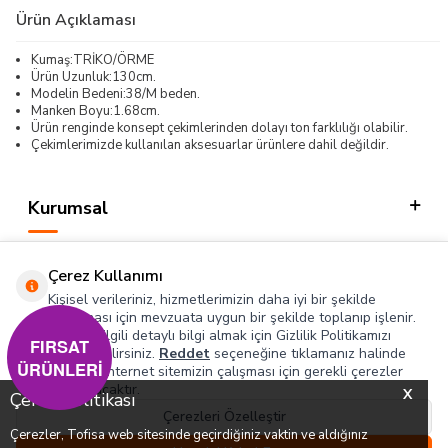
Ürün Açıklaması
Kumaş:TRİKO/ÖRME
Ürün Uzunluk:130cm.
Modelin Bedeni:38/M beden.
Manken Boyu:1.68cm.
Ürün renginde konsept çekimlerinden dolayı ton farklılığı olabilir.
Çekimlerimizde kullanılan aksesuarlar ürünlere dahil değildir.
Kurumsal
Kategorilerimiz
Çerez Kullanımı
Hızlı Erişim
Kişisel verileriniz, hizmetlerimizin daha iyi bir şekilde
sunulması için mevzuata uygun bir şekilde toplanıp işlenir.
Konuyla ilgili detaylı bilgi almak için Gizlilik Politikamızı
Sosyal
FIRSAT
inceleyebilirsiniz.
Reddet
seçeneğine tıklamanız halinde
ÜRÜNLERİ
yalnızca internet sitemizin çalışması için gerekli çerezler
Adres & İletişim
kullanılacaktır.
X
Çerez Politikası
Çerezleri Özelleştir
Çerezler, Tofisa web sitesinde geçirdiğiniz vaktin ve aldığınız
0
0