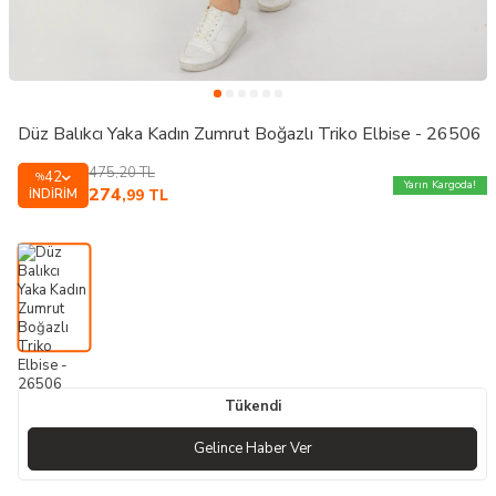
Düz Balıkcı Yaka Kadın Zumrut Boğazlı Triko Elbise - 26506
475,20
TL
42
%
Yarın Kargoda!
274
İNDIRIM
,99
TL
Tükendi
Gelince Haber Ver