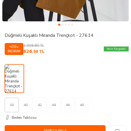
Düğmeli Kuşaklı Miranda Trençkot - 27614
1.009,80
TL
38
%
Yarın Kargoda!
626
İNDIRIM
,99
TL
38
40
42
44
46
48
Beden Tablosu