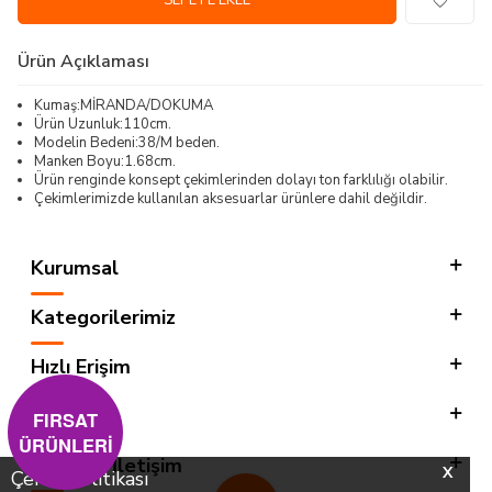
SEPETE EKLE
Ürün Açıklaması
Kumaş:MİRANDA/DOKUMA
Ürün Uzunluk:110cm.
Modelin Bedeni:38/M beden.
Manken Boyu:1.68cm.
Ürün renginde konsept çekimlerinden dolayı ton farklılığı olabilir.
Çekimlerimizde kullanılan aksesuarlar ürünlere dahil değildir.
Kurumsal
Kategorilerimiz
Hızlı Erişim
Sosyal
FIRSAT
ÜRÜNLERİ
Adres & İletişim
X
Çerez Politikası