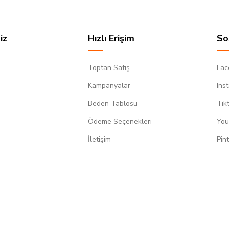
iz
Hızlı Erişim
So
Toptan Satış
Fac
Kampanyalar
Ins
Beden Tablosu
Tik
Ödeme Seçenekleri
You
m
İletişim
Pin