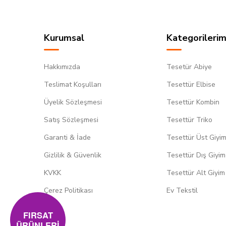
Kurumsal
Kategorilerim
Hakkımızda
Tesetür Abiye
Teslimat Koşulları
Tesettür Elbise
Üyelik Sözleşmesi
Tesettür Kombin
Satış Sözleşmesi
Tesettür Triko
Garanti & İade
Tesettür Üst Giyi
Gizlilik & Güvenlik
Tesettür Dış Giyim
KVKK
Tesettür Alt Giyim
Çerez Politikası
Ev Tekstil
FIRSAT
ÜRÜNLERİ