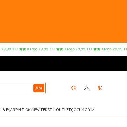
99 TL!
Kargo 79,99 TL!
Kargo 79,99 TL!
Kargo 79,99 TL!
0
Ara
L & EŞARP
ALT GIYIM
EV TEKSTILI
OUTLET
ÇOCUK GIYIM