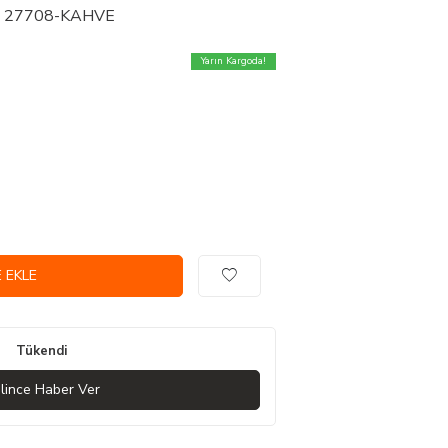
ka - 27708-KAHVE
Yarın Kargoda!
 EKLE
Tükendi
lince Haber Ver