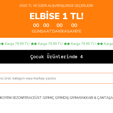
1500 TL VE ÜZERI ALIŞVERIŞLERDE GEÇERLIDIR.
ELBİSE 1 TL!
00
00
00
00
GÜN
SAAT
DAKIKA
SANIYE
Kargo 79,99 TL!
Kargo 79,99 TL!
Kargo 79,99 TL!
Kargo 79,
Çocuk Ürünlerinde 4 AL
IKO
YENI SEZON
FERACE
ÜST GIYIM
İÇ GIYIM
DIŞ GIYIM
AYAKKABI & ÇANTA
ŞA