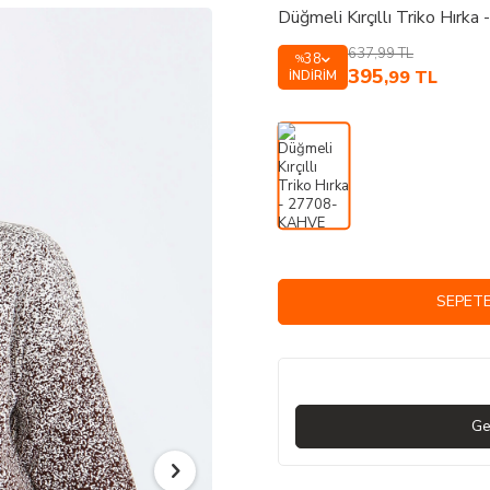
Düğmeli Kırçıllı Triko Hır
637,99
TL
38
%
395
,99
TL
İNDIRIM
SEPETE
Ge