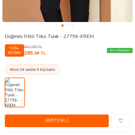
Düğmeli Fitilli Triko Tunik - 27796-KREM
461,99
TL
38
%
Yarın Kargoda!
285
İNDIRIM
,99
TL
Son 24 saatte
6
kişi baktı
SEPETE EKLE