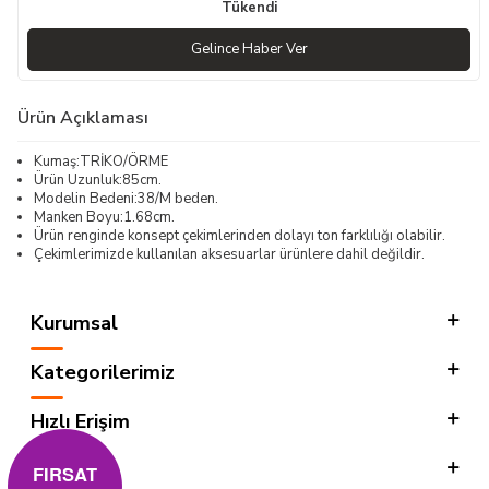
Tükendi
Gelince Haber Ver
Ürün Açıklaması
Kumaş:TRİKO/ÖRME
Ürün Uzunluk:85cm.
Modelin Bedeni:38/M beden.
Manken Boyu:1.68cm.
Ürün renginde konsept çekimlerinden dolayı ton farklılığı olabilir.
Çekimlerimizde kullanılan aksesuarlar ürünlere dahil değildir.
Kurumsal
Kategorilerimiz
Hızlı Erişim
Sosyal
FIRSAT