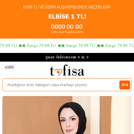
1500 TL VE ÜZERI ALIŞVERIŞLERDE GEÇERLIDIR.
ELBİSE 1 TL!
00
00
00
00
GÜN
SAAT
DAKIKA
SANIYE
,99 TL!
Kargo 79,99 TL!
Kargo 79,99 TL!
Kargo 79,99 TL!
Çocuk Ürünlerinde 4 AL 3 ÖDE!
GERI
Ara