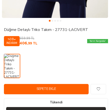
Düğme Detaylı Triko Takım - 27731-LACIVERT
659,99
TL
38
%
Yarın Kargoda!
406
İNDIRIM
,99
TL
SEPETE EKLE
Tükendi