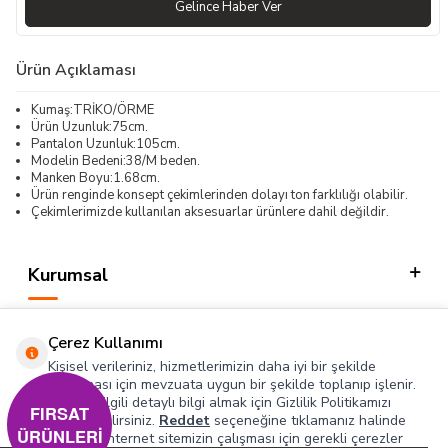
Gelince Haber Ver
Ürün Açıklaması
Kumaş:TRİKO/ÖRME
Ürün Uzunluk:75cm.
Pantalon Uzunluk:105cm.
Modelin Bedeni:38/M beden.
Manken Boyu:1.68cm.
Ürün renginde konsept çekimlerinden dolayı ton farklılığı olabilir.
Çekimlerimizde kullanılan aksesuarlar ürünlere dahil değildir.
Kurumsal
Kategorilerimiz
Çerez Kullanımı
Hızlı Erişim
Kişisel verileriniz, hizmetlerimizin daha iyi bir şekilde
sunulması için mevzuata uygun bir şekilde toplanıp işlenir.
Konuyla ilgili detaylı bilgi almak için Gizlilik Politikamızı
Sosyal
FIRSAT
inceleyebilirsiniz.
Reddet
seçeneğine tıklamanız halinde
ÜRÜNLERİ
yalnızca internet sitemizin çalışması için gerekli çerezler