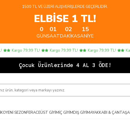
1500 TL VE ÜZERI ALIŞVERIŞLERDE GEÇERLIDIR.
ELBİSE 1 TL!
0
01
02
15
GÜN
SAAT
DAKIKA
SANIYE
Kargo 79,99 TL!
Kargo 79,99 TL!
Kargo 79,99 TL!
Kargo 
Çocuk Ürünlerinde 4 AL 3 ÖDE!
IKO
YENI SEZON
FERACE
ÜST GIYIM
İÇ GIYIM
DIŞ GIYIM
AYAKKABI & ÇANTA
ŞA