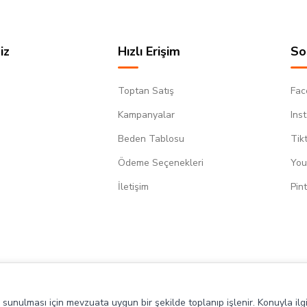
iz
Hızlı Erişim
So
Toptan Satış
Fac
Kampanyalar
Ins
Beden Tablosu
Tik
Ödeme Seçenekleri
You
m
İletişim
Pin
de sunulması için mevzuata uygun bir şekilde toplanıp işlenir. Konuyla ilgi