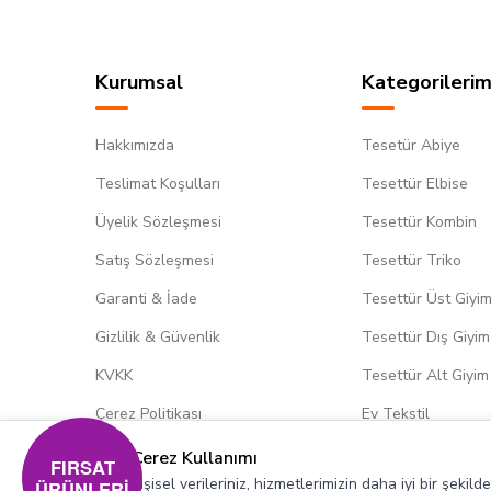
Kurumsal
Kategorilerim
Hakkımızda
Tesetür Abiye
Teslimat Koşulları
Tesettür Elbise
Üyelik Sözleşmesi
Tesettür Kombin
Satış Sözleşmesi
Tesettür Triko
Garanti & İade
Tesettür Üst Giyi
Gizlilik & Güvenlik
Tesettür Dış Giyim
KVKK
Tesettür Alt Giyim
Çerez Politikası
Ev Tekstil
Çerez Kullanımı
FIRSAT
Kişisel verileriniz, hizmetlerimizin daha iyi bir şekil
ÜRÜNLERİ