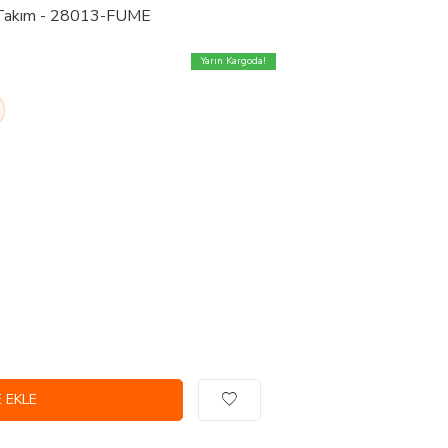
i Takım - 28013-FUME
Yarın Kargoda!
 EKLE