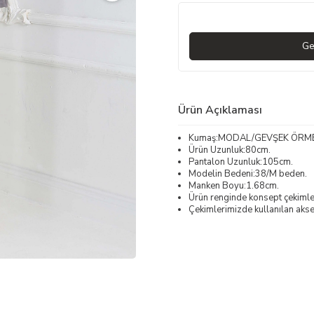
Ge
Ürün Açıklaması
Kumaş:MODAL/GEVŞEK ÖRM
Ürün Uzunluk:80cm.
Pantalon Uzunluk:105cm.
Modelin Bedeni:38/M beden.
Manken Boyu:1.68cm.
Ürün renginde konsept çekimleri
Çekimlerimizde kullanılan akses