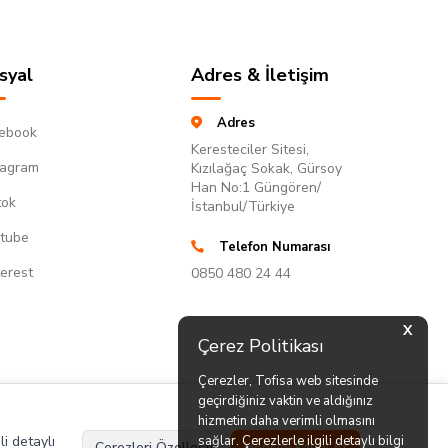
syal
Adres & İletişim
Adres
ebook
Keresteciler Sitesi,
tagram
Kızılağaç Sokak, Gürsoy
Han No:1 Güngören/
tok
İstanbul/Türkiye
tube
Telefon Numarası
terest
0850 480 24 44
X
Çerez Politikası
Çerezler, Tofisa web sitesinde
geçirdiğiniz vaktin ve aldığınız
hizmetin daha verimli olmasını
li detaylı
sağlar. Çerezlerle ilgili detaylı bilgi
Çerezleri Özelleştir
Hepsini Kabul Et