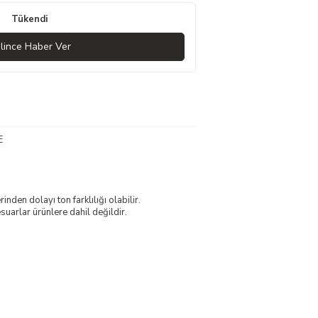
Tükendi
lince Haber Ver
E
nden dolayı ton farklılığı olabilir.
uarlar ürünlere dahil değildir.