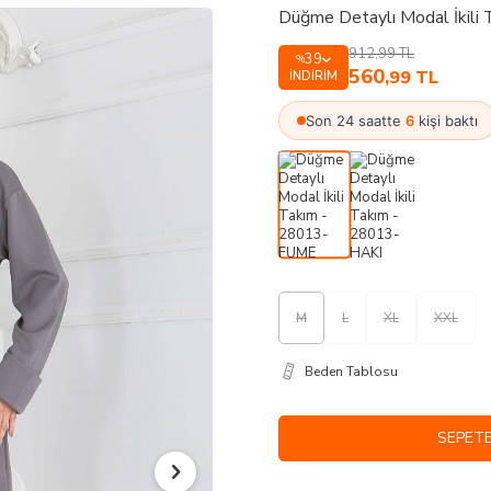
Düğme Detaylı Modal İkil
912,99
TL
39
%
560
,99
TL
İNDIRIM
Son 24 saatte
6
kişi baktı
M
L
XL
XXL
Beden Tablosu
SEPETE