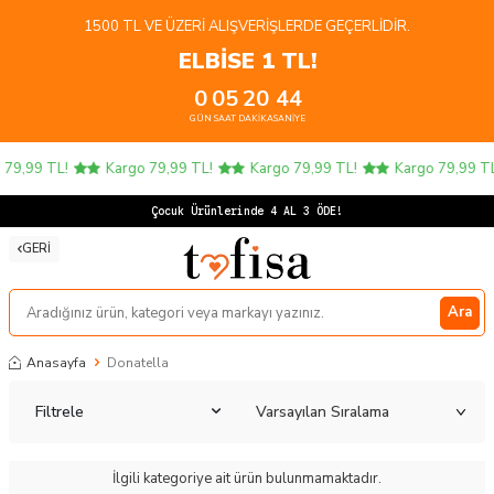
1500 TL VE ÜZERI ALIŞVERIŞLERDE GEÇERLIDIR.
ELBİSE 1 TL!
0
05
20
44
GÜN
SAAT
DAKIKA
SANIYE
 79,99 TL!
Kargo 79,99 TL!
Kargo 79,99 TL!
Kargo 79,99 TL
Çocuk Ürünlerinde 4 AL 3 ÖDE!
GERI
Ara
Anasayfa
Donatella
Filtrele
İlgili kategoriye ait ürün bulunmamaktadır.