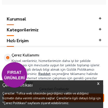
Kurumsal
Kategorilerimiz
Hızlı Erişim
Sosyal
Çerez Kullanımı
Kişisel verileriniz, hizmetlerimizin daha iyi bir şekilde
Adres & İletişim
sunulması için mevzuata uygun bir şekilde toplanıp işlenir.
Konuyla ilgili detaylı bilgi almak için Gizlilik Politikamızı
FIRSAT
inceleyebilirsiniz.
Reddet
seçeneğine tıklamanız halinde
ÜRÜNLERİ
yalnızca internet sitemizin çalışması için gerekli çerezler
T
-SOFT
kullanılacaktır.
X
Çerez Politikası
Çerezleri Özelleştir
Çerezler, Tofisa web sitesinde geçirdiğiniz vaktin ve aldığınız
0
0
Hepsini Kabul Et
hizmetin daha verimli olmasını sağlar. Çerezlerle ilgili detaylı bilgi için
Menü
Favorilerim
Hesabım
Sepetim
"Çerez Politikası" sayfasını ziyaret edebilirsiniz.