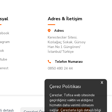
syal
Adres & İletişim
Adres
ebook
Keresteciler Sitesi,
tagram
Kızılağaç Sokak, Gürsoy
Han No:1 Güngören/
tok
İstanbul/Türkiye
tube
Telefon Numarası
terest
0850 480 24 44
X
Çerez Politikası
Çerezler, Tofisa web sitesinde
geçirdiğiniz vaktin ve aldığınız
hizmetin daha verimli olmasını
li detaylı
sağlar. Çerezlerle ilgili detaylı bilgi
Çerezleri Özelleştir
Hepsini Kabul Et