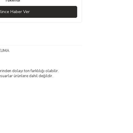
Tükendi
lince Haber Ver
KUMA
nden dolayı ton farklılığı olabilir.
uarlar ürünlere dahil değildir.