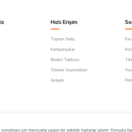
iz
Hızlı Erişim
So
Toptan Satış
Fac
Kampanyalar
Ins
Beden Tablosu
Tik
Ödeme Seçenekleri
You
m
İletişim
Pin
de sunulması için mevzuata uygun bir şekilde toplanıp işlenir. Konuyla ilgi