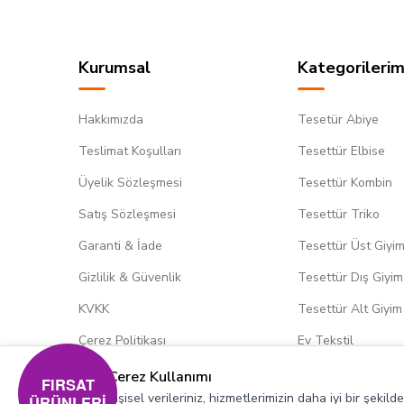
Kurumsal
Kategorilerim
Hakkımızda
Tesetür Abiye
Teslimat Koşulları
Tesettür Elbise
Üyelik Sözleşmesi
Tesettür Kombin
Satış Sözleşmesi
Tesettür Triko
Garanti & İade
Tesettür Üst Giyi
Gizlilik & Güvenlik
Tesettür Dış Giyim
KVKK
Tesettür Alt Giyim
Çerez Politikası
Ev Tekstil
Çerez Kullanımı
FIRSAT
Kişisel verileriniz, hizmetlerimizin daha iyi bir şekil
ÜRÜNLERİ