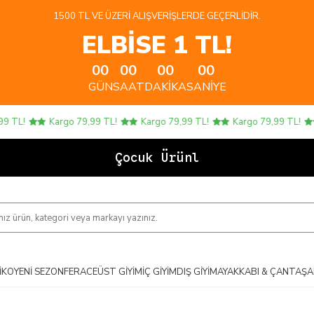
1500 TL VE ÜZERI ALIŞVERIŞLERDE GEÇERLIDIR.
ELBİSE 1 TL!
00
00
00
00
GÜN
SAAT
DAKIKA
SANIYE
TL!
Kargo 79,99 TL!
Kargo 79,99 TL!
Kargo 79,99 TL!
K
Çocuk Ürünlerin
IKO
YENI SEZON
FERACE
ÜST GIYIM
İÇ GIYIM
DIŞ GIYIM
AYAKKABI & ÇANTA
ŞA