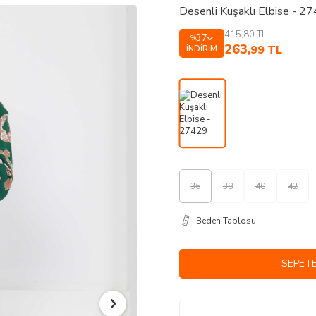
Desenli Kuşaklı Elbise - 2
415,80
TL
37
%
263
,99
TL
İNDIRIM
36
38
40
42
Beden Tablosu
SEPETE