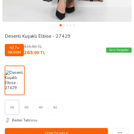
Desenli Kuşaklı Elbise - 27429
415,80
TL
37
%
Yarın Kargoda!
263
İNDIRIM
,99
TL
36
38
40
42
Beden Tablosu