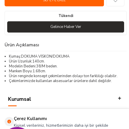
SEPETE EKLE
Tükendi
Gelince Haber Ver
Ürün Açıklaması
Kumaş:DOKUMA VİSKON/DOKUMA
Ürün Uzunluk:140cm.
Modelin Bedeni:38/M beden.
Manken Boyu:1.68cm.
Ürün renginde konsept çekimlerinden dolayı ton farklılığı olabilir.
Çekimlerimizde kullanılan aksesuarlar ürünlere dahil değildir.
Kurumsal
Kategorilerimiz
Çerez Kullanımı
Hızlı Erişim
Kişisel verileriniz, hizmetlerimizin daha iyi bir şekilde