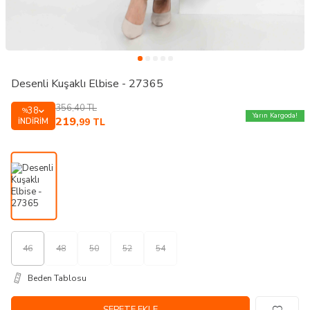
Desenli Kuşaklı Elbise - 27365
356,40
TL
38
%
Yarın Kargoda!
219
İNDIRIM
,99
TL
46
48
50
52
54
Beden Tablosu