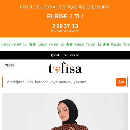
1500 TL VE ÜZERI ALIŞVERIŞLERDE GEÇERLIDIR.
ELBİSE 1 TL!
2
09
37
13
GÜN
SAAT
DAKIKA
SANIYE
argo 79,99 TL!
Kargo 79,99 TL!
Kargo 79,99 TL!
Kargo 79,99
Çocuk Ürünlerinde
GERI
Ara