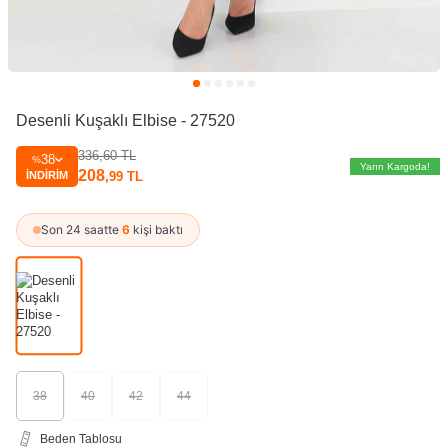
Desenli Kuşaklı Elbise - 27520
336,60
TL
38
%
Yarın Kargoda!
208
İNDIRIM
,99
TL
Son 24 saatte
6
kişi baktı
38
40
42
44
Beden Tablosu