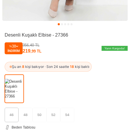
Desenli Kuşaklı Elbise - 27366
356,40
TL
38
%
Yarın Kargoda!
219
İNDIRIM
,99
TL
Şu an
8
kişi bakıyor · Son 24 saatte
18
kişi baktı
46
48
50
52
54
Beden Tablosu