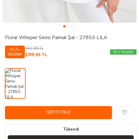
Floral Whisper Serisi Pamuk Şal - 27853-LILA
241,99
TL
17
%
Yarın Kargoda!
199
İNDIRIM
,99
TL
SEPETE EKLE
Tükendi