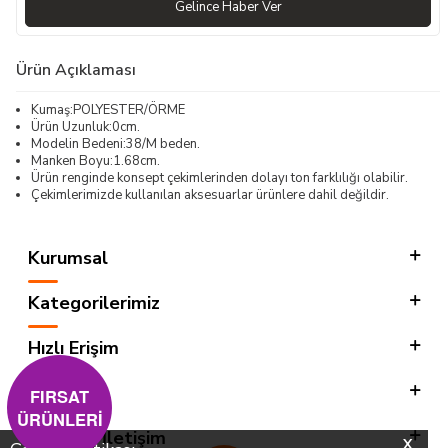
Gelince Haber Ver
Ürün Açıklaması
Kumaş:POLYESTER/ÖRME
Ürün Uzunluk:0cm.
Modelin Bedeni:38/M beden.
Manken Boyu:1.68cm.
Ürün renginde konsept çekimlerinden dolayı ton farklılığı olabilir.
Çekimlerimizde kullanılan aksesuarlar ürünlere dahil değildir.
Kurumsal
Kategorilerimiz
Hızlı Erişim
Sosyal
FIRSAT
ÜRÜNLERİ
Adres & İletişim
X