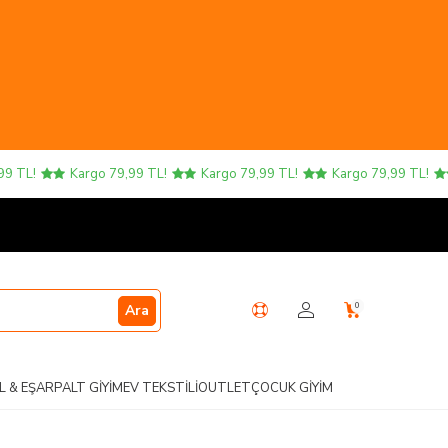
L!
Kargo 79,99 TL!
Kargo 79,99 TL!
Kargo 79,99 TL!
K
0
Ara
L & EŞARP
ALT GIYIM
EV TEKSTILI
OUTLET
ÇOCUK GIYIM