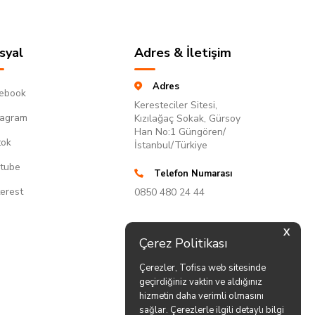
syal
Adres & İletişim
Adres
ebook
Keresteciler Sitesi,
tagram
Kızılağaç Sokak, Gürsoy
Han No:1 Güngören/
tok
İstanbul/Türkiye
tube
Telefon Numarası
terest
0850 480 24 44
X
Çerez Politikası
Çerezler, Tofisa web sitesinde
geçirdiğiniz vaktin ve aldığınız
hizmetin daha verimli olmasını
sağlar. Çerezlerle ilgili detaylı bilgi