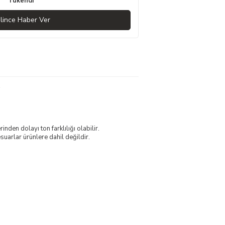
Tükendi
lince Haber Ver
nden dolayı ton farklılığı olabilir.
uarlar ürünlere dahil değildir.