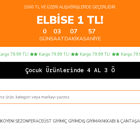
1500 TL VE ÜZERI ALIŞVERIŞLERDE GEÇERLIDIR.
ELBİSE 1 TL!
0
03
07
57
GÜN
SAAT
DAKIKA
SANIYE
 79,99 TL!
Kargo 79,99 TL!
Kargo 79,99 TL!
Kargo 79,99 T
Çocuk Ürünlerinde 4 AL 3 ÖDE!
IKO
YENI SEZON
FERACE
ÜST GIYIM
İÇ GIYIM
DIŞ GIYIM
AYAKKABI & ÇANTA
ŞA