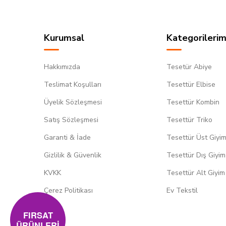
Kurumsal
Kategorilerim
Hakkımızda
Tesetür Abiye
Teslimat Koşulları
Tesettür Elbise
Üyelik Sözleşmesi
Tesettür Kombin
Satış Sözleşmesi
Tesettür Triko
Garanti & İade
Tesettür Üst Giyi
Gizlilik & Güvenlik
Tesettür Dış Giyim
KVKK
Tesettür Alt Giyim
Çerez Politikası
Ev Tekstil
FIRSAT
ÜRÜNLERİ