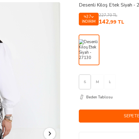
Desenli Kiloş Etek Siyah -
227,70
TL
37
%
142
,99
TL
İNDIRIM
S
M
L
Beden Tablosu
SEPETE