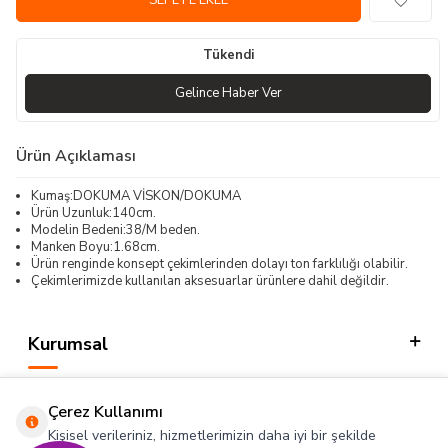
SEPETE EKLE
Tükendi
Gelince Haber Ver
Ürün Açıklaması
Kumaş:DOKUMA VİSKON/DOKUMA
Ürün Uzunluk:140cm.
Modelin Bedeni:38/M beden.
Manken Boyu:1.68cm.
Ürün renginde konsept çekimlerinden dolayı ton farklılığı olabilir.
Çekimlerimizde kullanılan aksesuarlar ürünlere dahil değildir.
Kurumsal
Kategorilerimiz
Çerez Kullanımı
Hızlı Erişim
Kişisel verileriniz, hizmetlerimizin daha iyi bir şekilde