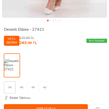
Desenli Elbise - 27421
415,80
TL
37
%
Yarın Kargoda!
263
İNDIRIM
,99
TL
36
38
40
42
Beden Tablosu