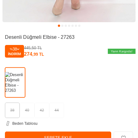
Desenli Düğmeli Elbise - 27263
445,50
TL
38
%
Yarın Kargoda!
274
İNDIRIM
,99
TL
38
40
42
44
Beden Tablosu
SEPETE EKLE