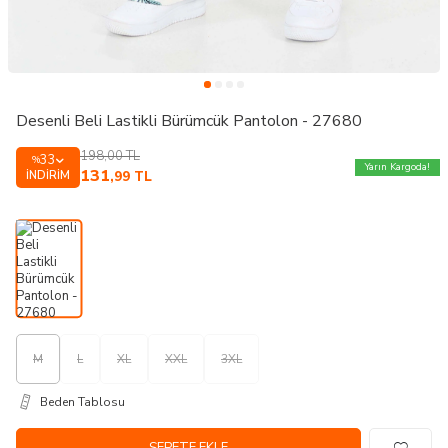
Desenli Beli Lastikli Bürümcük Pantolon - 27680
198,00
TL
33
%
Yarın Kargoda!
131
İNDIRIM
,99
TL
M
L
XL
XXL
3XL
Beden Tablosu