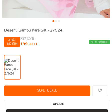
Desenli Bambu Kare Şal - 27524
237,60
TL
16
%
Yarın Kargoda!
199
İNDIRIM
,99
TL
SEPETE EKLE
Tükendi