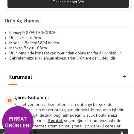
Gelince Haber Ver
Ürün Açıklaması
Kumaş:POLYESTER/ÖRME
Ürün Uzunluk:0cm.
Modelin Bedeni:38/M beden.
Manken Boyu:1.68cm.
Ürün renginde konsept çekimlerinden dolayı ton farklılığı olabilir.
Çekimlerimizde kullanılan aksesuarlar ürünlere dahil değildir.
Kurumsal
Kategorilerimiz
Çerez Kullanımı
Hızlı Erişim
Kişisel verileriniz, hizmetlerimizin daha iyi bir şekilde
sunulması için mevzuata uygun bir şekilde toplanıp işlenir.
Konuyla ilgili detaylı bilgi almak için Gizlilik Politikamızı
Sosyal
FIRSAT
inceleyebilirsiniz.
Reddet
seçeneğine tıklamanız halinde
ÜRÜNLERİ
yalnızca internet sitemizin çalışması için gerekli çerezler
Adres & İletişim
kullanılacaktır.
X