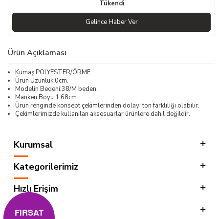
Tükendi
Gelince Haber Ver
Ürün Açıklaması
Kumaş:POLYESTER/ÖRME
Ürün Uzunluk:0cm.
Modelin Bedeni:38/M beden.
Manken Boyu:1.68cm.
Ürün renginde konsept çekimlerinden dolayı ton farklılığı olabilir.
Çekimlerimizde kullanılan aksesuarlar ürünlere dahil değildir.
Kurumsal
Kategorilerimiz
Hızlı Erişim
Sosyal
FIRSAT