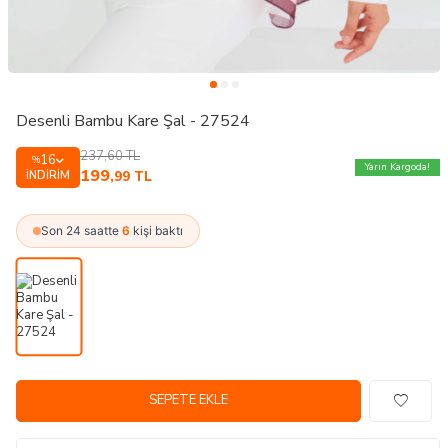
Desenli Bambu Kare Şal - 27524
237,60
TL
16
%
Yarın Kargoda!
199
İNDIRIM
,99
TL
Son 24 saatte
6
kişi baktı
SEPETE EKLE