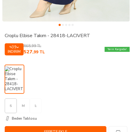
Croplu Elbise Takım - 28418-LACIVERT
868,99
TL
39
%
Yarın Kargoda!
527
İNDIRIM
,99
TL
S
M
L
Beden Tablosu