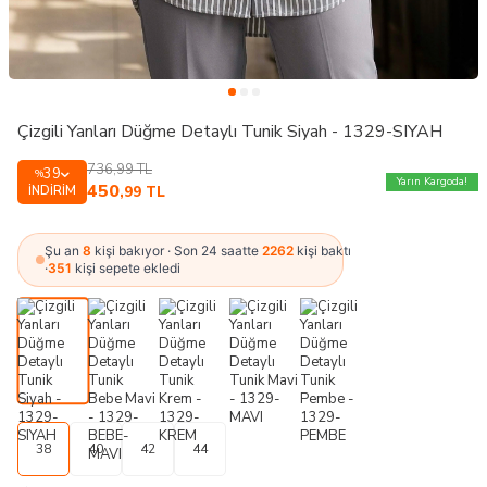
Çizgili Yanları Düğme Detaylı Tunik Siyah - 1329-SIYAH
736,99
TL
39
%
Yarın Kargoda!
450
İNDIRIM
,99
TL
Şu an
8
kişi bakıyor · Son 24 saatte
2262
kişi baktı
·
351
kişi sepete ekledi
38
40
42
44