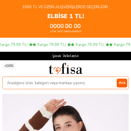
1500 TL VE ÜZERI ALIŞVERIŞLERDE GEÇERLIDIR.
ELBİSE 1 TL!
00
00
00
00
GÜN
SAAT
DAKIKA
SANIYE
rgo 79,99 TL!
Kargo 79,99 TL!
Kargo 79,99 TL!
Kargo 79,9
Çocuk Ürünlerinde
GERI
Ara