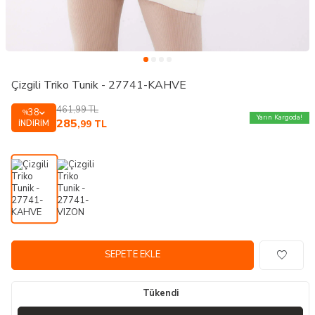
Çizgili Triko Tunik - 27741-KAHVE
461,99
TL
38
%
Yarın Kargoda!
285
İNDIRIM
,99
TL
SEPETE EKLE
Tükendi