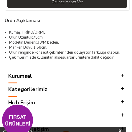
Gelince Haber Ver
Ürün Açıklaması
Kumaş:TRİKO/ÖRME
Ürün Uzunluk:75cm.
Modelin Bedeni:38/M beden.
Manken Boyu:1.68cm.
Ürün renginde konsept çekimlerinden dolayı ton farklılığı olabilir.
Çekimlerimizde kullanılan aksesuarlar ürünlere dahil değildir.
Kurumsal
Kategorilerimiz
Hızlı Erişim
Sosyal
FIRSAT
ÜRÜNLERİ
Adres & İletişim
X