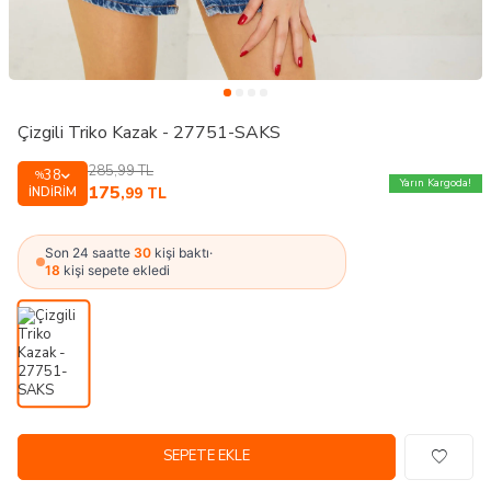
Çizgili Triko Kazak - 27751-SAKS
285,99
TL
38
%
Yarın Kargoda!
175
İNDIRIM
,99
TL
Son 24 saatte
30
kişi baktı
·
18
kişi sepete ekledi
SEPETE EKLE