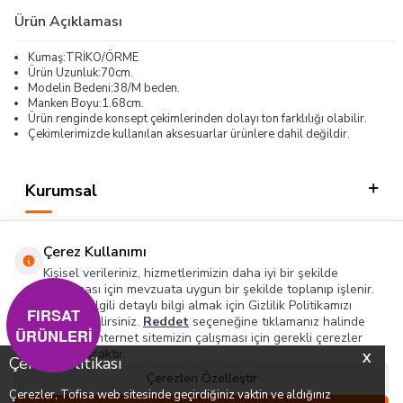
Ürün Açıklaması
Kumaş:TRİKO/ÖRME
Ürün Uzunluk:70cm.
Modelin Bedeni:38/M beden.
Manken Boyu:1.68cm.
Ürün renginde konsept çekimlerinden dolayı ton farklılığı olabilir.
Çekimlerimizde kullanılan aksesuarlar ürünlere dahil değildir.
Kurumsal
Kategorilerimiz
Çerez Kullanımı
Hızlı Erişim
Kişisel verileriniz, hizmetlerimizin daha iyi bir şekilde
sunulması için mevzuata uygun bir şekilde toplanıp işlenir.
Konuyla ilgili detaylı bilgi almak için Gizlilik Politikamızı
Sosyal
FIRSAT
inceleyebilirsiniz.
Reddet
seçeneğine tıklamanız halinde
ÜRÜNLERİ
yalnızca internet sitemizin çalışması için gerekli çerezler
Adres & İletişim
kullanılacaktır.
X
Çerez Politikası
Çerezleri Özelleştir
Çerezler, Tofisa web sitesinde geçirdiğiniz vaktin ve aldığınız
0
0