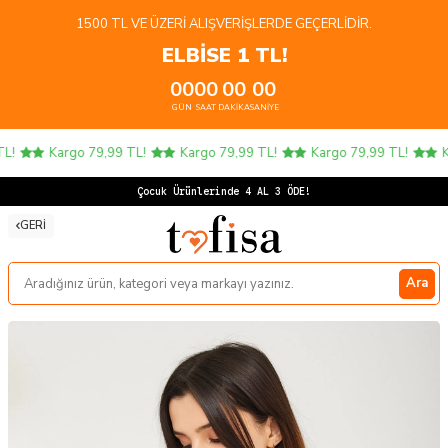
1500 TL VE ÜZERI ALIŞVERIŞLERDE GEÇERLIDIR.
ELBİSE 1 TL!
00
00
00
00
GÜN
SAAT
DAKIKA
SANIYE
!
Kargo 79,99 TL!
Kargo 79,99 TL!
Kargo 79,99 TL!
Ka
Çocuk Ürünlerinde 4 AL 3 ÖDE!
GERI
Ara