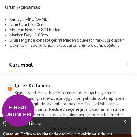
Ürün Açıklaması
Kumaş:TRİKO/ÖRME
Ürün Uzunluk:50cm.
Modelin Bedeni:38/M beden.
Manken Boyu:1.68cm.
Ürün renginde konsept çekimlerinden dolayı ton farklılığı olabilir.
Çekimlerimizde kullanılan aksesuarlar ürünlere dahil değildir.
Kurumsal
Kategorilerimiz
Çerez Kullanımı
Hızlı Erişim
Kişisel verileriniz, hizmetlerimizin daha iyi bir şekilde
sunulması için mevzuata uygun bir şekilde toplanıp işlenir.
Konuyla ilgili detaylı bilgi almak için Gizlilik Politikamızı
Sosyal
FIRSAT
inceleyebilirsiniz.
Reddet
seçeneğine tıklamanız halinde
ÜRÜNLERİ
yalnızca internet sitemizin çalışması için gerekli çerezler
Adres & İletişim
kullanılacaktır.
X
Çerez Politikası
Çerezleri Özelleştir
Çerezler, Tofisa web sitesinde geçirdiğiniz vaktin ve aldığınız
0
0