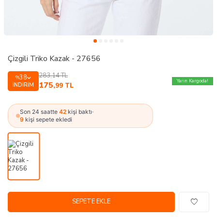
Çizgili Triko Kazak - 27656
283,14
TL
38
%
Yarın Kargoda!
175
İNDIRIM
,99
TL
Son 24 saatte
42
kişi baktı
·
9
kişi sepete ekledi
SEPETE EKLE