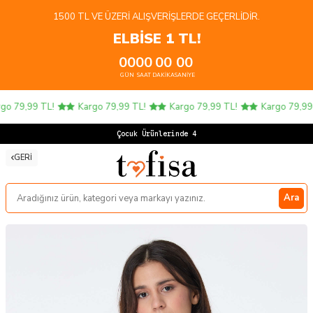
1500 TL VE ÜZERI ALIŞVERIŞLERDE GEÇERLIDIR.
ELBİSE 1 TL!
00
00
00
00
GÜN
SAAT
DAKIKA
SANIYE
o 79,99 TL!
Kargo 79,99 TL!
Kargo 79,99 TL!
Kargo 79,99 
Çocuk Ürünlerinde 4 A
GERI
Ara