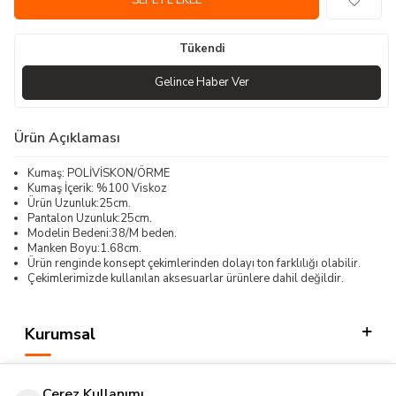
SEPETE EKLE
Tükendi
Gelince Haber Ver
Ürün Açıklaması
Kumaş: POLİVİSKON/ÖRME
Kumaş İçerik: %100 Viskoz
Ürün Uzunluk:25cm.
Pantalon Uzunluk:25cm.
Modelin Bedeni:38/M beden.
Manken Boyu:1.68cm.
Ürün renginde konsept çekimlerinden dolayı ton farklılığı olabilir.
Çekimlerimizde kullanılan aksesuarlar ürünlere dahil değildir.
Kurumsal
Kategorilerimiz
Çerez Kullanımı