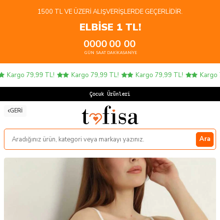
1500 TL VE ÜZERI ALIŞVERIŞLERDE GEÇERLIDIR.
ELBİSE 1 TL!
00
00
00
00
GÜN
SAAT
DAKIKA
SANIYE
Kargo 79,99 TL!
Kargo 79,99 TL!
Kargo 79,99 TL!
Kargo 79
Çocuk Ürünlerinde
GERI
Ara