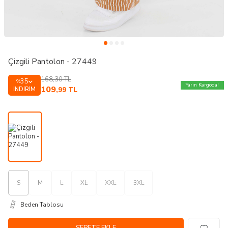
Çizgili Pantolon - 27449
168,30
TL
35
%
Yarın Kargoda!
109
İNDIRIM
,99
TL
S
M
L
XL
XXL
3XL
Beden Tablosu