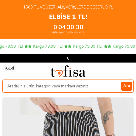
1500 TL VE ÜZERI ALIŞVERIŞLERDE GEÇERLIDIR.
ELBİSE 1 TL!
0
04
30
38
GÜN
SAAT
DAKIKA
SANIYE
o 79,99 TL!
Kargo 79,99 TL!
Kargo 79,99 TL!
Kargo 79,99 T
Çoc
GERI
Ara