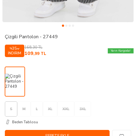
Çizgili Pantolon - 27449
168,30
TL
35
%
Yarın Kargoda!
109
İNDIRIM
,99
TL
S
M
L
XL
XXL
3XL
Beden Tablosu