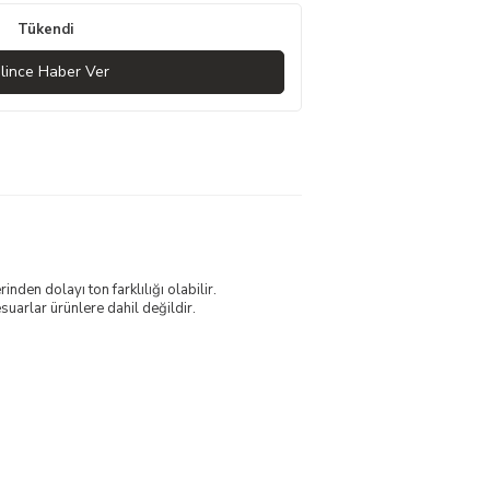
Tükendi
lince Haber Ver
nden dolayı ton farklılığı olabilir.
uarlar ürünlere dahil değildir.