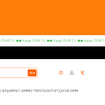
,99 TL!
Kargo 79,99 TL!
Kargo 79,99 TL!
Kargo 79,99 TL!
0
Ara
L & EŞARP
ALT GIYIM
EV TEKSTILI
OUTLET
ÇOCUK GIYIM