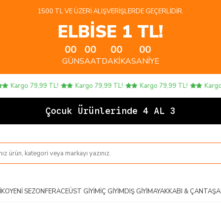
1500 TL VE ÜZERI ALIŞVERIŞLERDE GEÇERLIDIR.
ELBİSE 1 TL!
00
00
00
00
GÜN
SAAT
DAKIKA
SANIYE
Kargo 79,99 TL!
Kargo 79,99 TL!
Kargo 79,99 TL!
Kargo 79
Çocuk Ürünlerinde 4 AL 3 ÖDE!
IKO
YENI SEZON
FERACE
ÜST GIYIM
İÇ GIYIM
DIŞ GIYIM
AYAKKABI & ÇANTA
ŞA