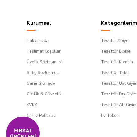
Kurumsal
Kategorilerim
Hakkımızda
Tesetür Abiye
Teslimat Koşulları
Tesettür Elbise
Üyelik Sözleşmesi
Tesettür Kombin
Satış Sözleşmesi
Tesettür Triko
Garanti & İade
Tesettür Üst Giyi
Gizlilik & Güvenlik
Tesettür Dış Giyim
KVKK
Tesettür Alt Giyim
Çerez Politikası
Ev Tekstil
FIRSAT
ÜRÜNLERİ