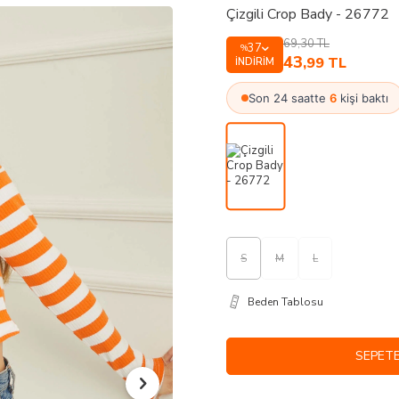
Çizgili Crop Bady - 26772
69,30
TL
37
%
43
,99
TL
İNDIRIM
Son 24 saatte
6
kişi baktı
S
M
L
Beden Tablosu
SEPETE