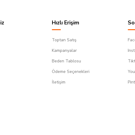
iz
Hızlı Erişim
So
Toptan Satış
Fac
Kampanyalar
Ins
Beden Tablosu
Tik
Ödeme Seçenekleri
You
m
İletişim
Pin