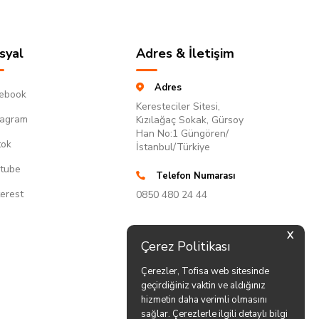
syal
Adres & İletişim
Adres
ebook
Keresteciler Sitesi,
tagram
Kızılağaç Sokak, Gürsoy
Han No:1 Güngören/
tok
İstanbul/Türkiye
tube
Telefon Numarası
terest
0850 480 24 44
X
Çerez Politikası
Çerezler, Tofisa web sitesinde
geçirdiğiniz vaktin ve aldığınız
hizmetin daha verimli olmasını
sağlar. Çerezlerle ilgili detaylı bilgi