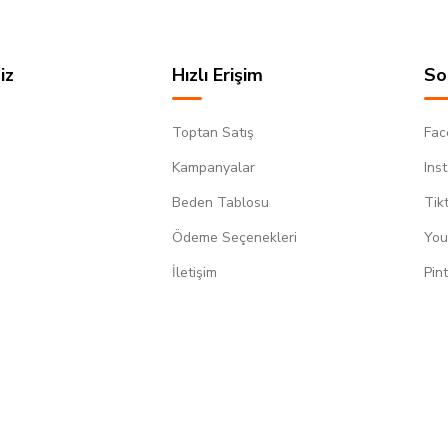
iz
Hızlı Erişim
So
Toptan Satış
Fac
Kampanyalar
Ins
Beden Tablosu
Tik
Ödeme Seçenekleri
You
m
İletişim
Pin