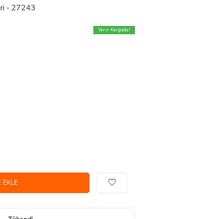
ri - 27243
Yarın Kargoda!
 EKLE