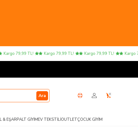
argo 79,99 TL!
Kargo 79,99 TL!
Kargo 79,99 TL!
Kargo 79,9
0
Ara
L & EŞARP
ALT GIYIM
EV TEKSTILI
OUTLET
ÇOCUK GIYIM