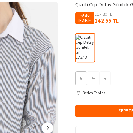
Çizgili Cep Detay Gömlek G
217,80
TL
34
%
142
,99
TL
İNDIRIM
S
M
L
Beden Tablosu
SEPETE