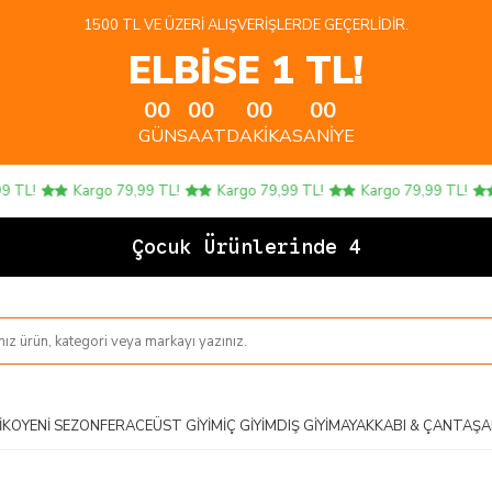
1500 TL VE ÜZERI ALIŞVERIŞLERDE GEÇERLIDIR.
ELBİSE 1 TL!
00
00
00
00
GÜN
SAAT
DAKIKA
SANIYE
L!
Kargo 79,99 TL!
Kargo 79,99 TL!
Kargo 79,99 TL!
K
Çocuk Ürünlerinde 4 AL
IKO
YENI SEZON
FERACE
ÜST GIYIM
İÇ GIYIM
DIŞ GIYIM
AYAKKABI & ÇANTA
ŞA