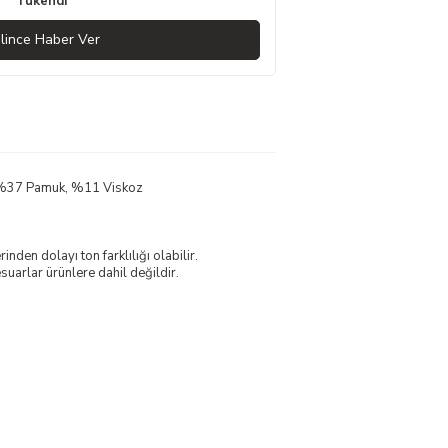
Tükendi
lince Haber Ver
, %37 Pamuk, %11 Viskoz
nden dolayı ton farklılığı olabilir.
uarlar ürünlere dahil değildir.