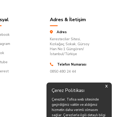
syal
Adres & İletişim
Adres
ebook
Keresteciler Sitesi,
tagram
Kızılağaç Sokak, Gürsoy
Han No:1 Güngören/
tok
İstanbul/Türkiye
tube
Telefon Numarası
terest
0850 480 24 44
X
Çerez Politikası
Çerezler, Tofisa web sitesinde
geçirdiğiniz vaktin ve aldığınız
hizmetin daha verimli olmasını
sağlar. Çerezlerle ilgili detaylı bilgi