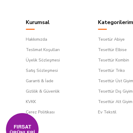
Kurumsal
Kategorilerim
Hakkımızda
Tesetür Abiye
Teslimat Koşulları
Tesettür Elbise
Üyelik Sözleşmesi
Tesettür Kombin
Satış Sözleşmesi
Tesettür Triko
Garanti & İade
Tesettür Üst Giyi
Gizlilik & Güvenlik
Tesettür Dış Giyim
KVKK
Tesettür Alt Giyim
Çerez Politikası
Ev Tekstil
FIRSAT
ÜRÜNLERİ