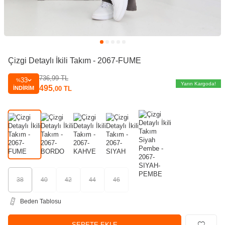
Çizgi Detaylı İkili Takım - 2067-FUME
736,99
TL
33
%
Yarın Kargoda!
495
İNDIRIM
,00
TL
38
40
42
44
46
Beden Tablosu
SEPETE EKLE