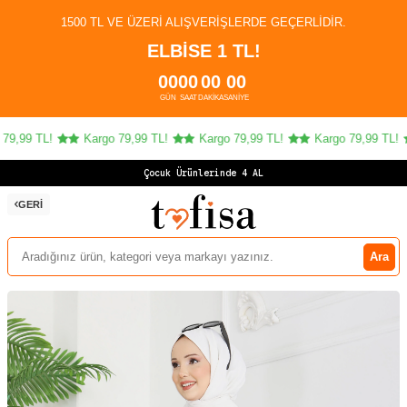
1500 TL VE ÜZERI ALIŞVERIŞLERDE GEÇERLIDIR.
ELBİSE 1 TL!
00
00
00
00
GÜN
SAAT
DAKIKA
SANIYE
9,99 TL!
Kargo 79,99 TL!
Kargo 79,99 TL!
Kargo 79,99 TL!
Çocuk Ürünlerinde 4 AL 3
GERI
Ara