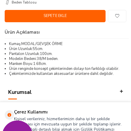
Beden Tablosu
SEPETE EKLE
Ürün Açıklaması
Kumaş:MODAL/GEVŞEK ÖRME
Ürün Uzunluk:55cm.
Pantalon Uzunluk:100cm.
Modelin Bedeni:38/M beden.
Manken Boyu:1.68cm.
Ürün renginde konsept çekimlerinden dolayı ton farklılığı olabilir.
Çekimlerimizde kullanılan aksesuarlar ürünlere dahil değildir.
Kurumsal
Kategorilerimiz
Çerez Kullanımı
Hızlı Erişim
Kişisel verileriniz, hizmetlerimizin daha iyi bir şekilde
sunulması için mevzuata uygun bir şekilde toplanıp işlenir.
Konuyla ilgili detaylı bilgi almak için Gizlilik Politikamızı