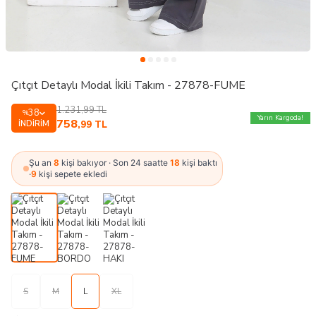
Çıtçıt Detaylı Modal İkili Takım - 27878-FUME
1.231,99
TL
38
%
Yarın Kargoda!
758
İNDIRIM
,99
TL
Şu an
8
kişi bakıyor · Son 24 saatte
18
kişi baktı
·
9
kişi sepete ekledi
S
M
L
XL