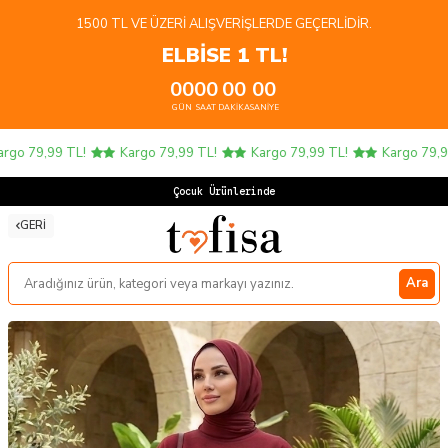
1500 TL VE ÜZERI ALIŞVERIŞLERDE GEÇERLIDIR.
ELBİSE 1 TL!
00
00
00
00
GÜN
SAAT
DAKIKA
SANIYE
o 79,99 TL!
Kargo 79,99 TL!
Kargo 79,99 TL!
Kargo 79,99 
Çocuk Ürünlerinde 4 AL
GERI
Ara