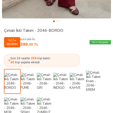
Çımalı İkili Takım - 2046-BORDO
637,99
TL
37
%
Yarın Kargoda!
399
İNDIRIM
,30
TL
Son 24 saatte
258
kişi baktı
·
45
kişi sepete ekledi