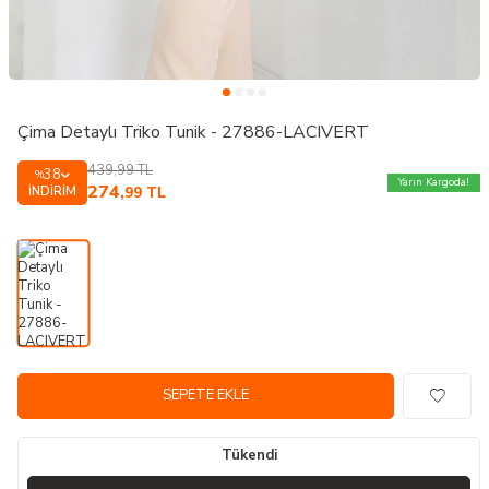
Çima Detaylı Triko Tunik - 27886-LACIVERT
439,99
TL
38
%
Yarın Kargoda!
274
İNDIRIM
,99
TL
SEPETE EKLE
Tükendi