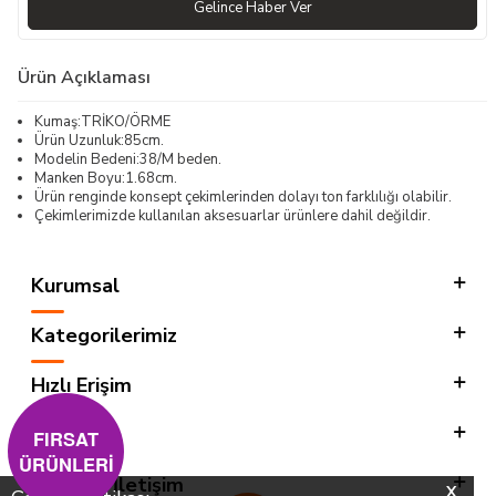
Gelince Haber Ver
Ürün Açıklaması
Kumaş:TRİKO/ÖRME
Ürün Uzunluk:85cm.
Modelin Bedeni:38/M beden.
Manken Boyu:1.68cm.
Ürün renginde konsept çekimlerinden dolayı ton farklılığı olabilir.
Çekimlerimizde kullanılan aksesuarlar ürünlere dahil değildir.
Kurumsal
Kategorilerimiz
Hızlı Erişim
Sosyal
FIRSAT
ÜRÜNLERİ
Adres & İletişim
X