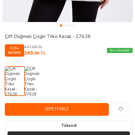
Çift Düğmeli Çizgili Triko Kazak - 27628
427,68
TL
38
%
Yarın Kargoda!
263
İNDIRIM
,99
TL
SEPETE EKLE
Tükendi