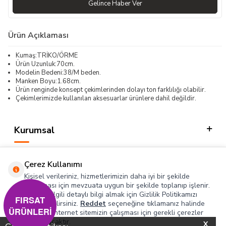
Gelince Haber Ver
Ürün Açıklaması
Kumaş:TRİKO/ÖRME
Ürün Uzunluk:70cm.
Modelin Bedeni:38/M beden.
Manken Boyu:1.68cm.
Ürün renginde konsept çekimlerinden dolayı ton farklılığı olabilir.
Çekimlerimizde kullanılan aksesuarlar ürünlere dahil değildir.
Kurumsal
Kategorilerimiz
Çerez Kullanımı
Hızlı Erişim
Kişisel verileriniz, hizmetlerimizin daha iyi bir şekilde
sunulması için mevzuata uygun bir şekilde toplanıp işlenir.
Konuyla ilgili detaylı bilgi almak için Gizlilik Politikamızı
Sosyal
FIRSAT
inceleyebilirsiniz.
Reddet
seçeneğine tıklamanız halinde
ÜRÜNLERİ
yalnızca internet sitemizin çalışması için gerekli çerezler
Adres & İletişim
kullanılacaktır.
X