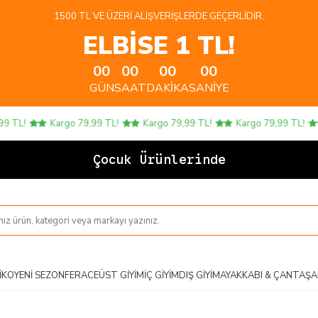
1500 TL VE ÜZERI ALIŞVERIŞLERDE GEÇERLIDIR.
ELBİSE 1 TL!
00
00
00
00
GÜN
SAAT
DAKIKA
SANIYE
!
Kargo 79,99 TL!
Kargo 79,99 TL!
Kargo 79,99 TL!
Ka
Çocuk Ürünlerinde 4 AL 3
IKO
YENI SEZON
FERACE
ÜST GIYIM
İÇ GIYIM
DIŞ GIYIM
AYAKKABI & ÇANTA
ŞA