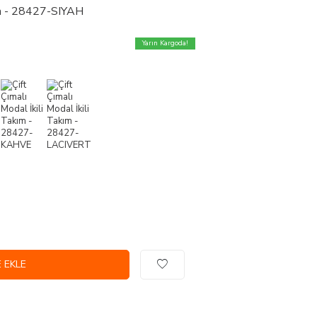
kım - 28427-SIYAH
Yarın Kargoda!
 EKLE