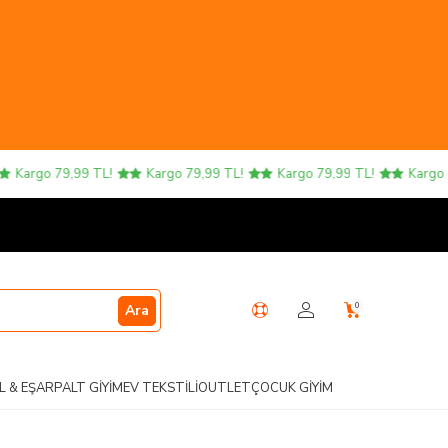
rgo 79,99 TL!
Kargo 79,99 TL!
Kargo 79,99 TL!
Kargo 79,99
0
Ara
L & EŞARP
ALT GIYIM
EV TEKSTILI
OUTLET
ÇOCUK GIYIM