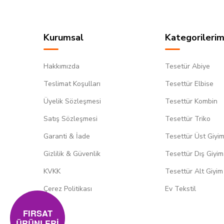
Kurumsal
Kategorilerim
Hakkımızda
Tesetür Abiye
Teslimat Koşulları
Tesettür Elbise
Üyelik Sözleşmesi
Tesettür Kombin
Satış Sözleşmesi
Tesettür Triko
Garanti & İade
Tesettür Üst Giyi
Gizlilik & Güvenlik
Tesettür Dış Giyim
KVKK
Tesettür Alt Giyim
Çerez Politikası
Ev Tekstil
FIRSAT
ÜRÜNLERİ