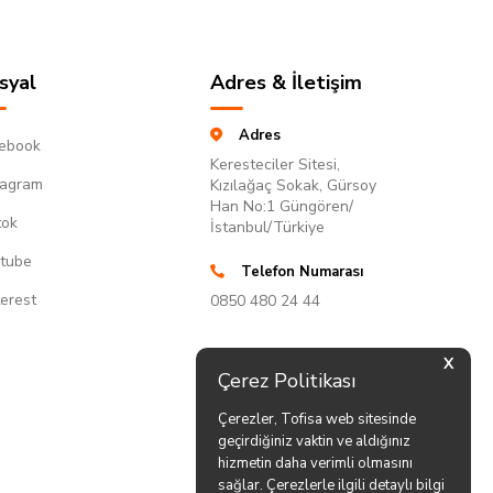
syal
Adres & İletişim
Adres
ebook
Keresteciler Sitesi,
tagram
Kızılağaç Sokak, Gürsoy
Han No:1 Güngören/
tok
İstanbul/Türkiye
tube
Telefon Numarası
terest
0850 480 24 44
X
Çerez Politikası
Çerezler, Tofisa web sitesinde
geçirdiğiniz vaktin ve aldığınız
hizmetin daha verimli olmasını
sağlar. Çerezlerle ilgili detaylı bilgi