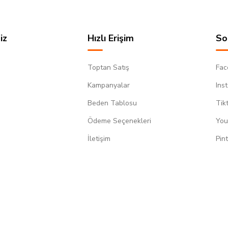
iz
Hızlı Erişim
So
Toptan Satış
Fac
Kampanyalar
Ins
Beden Tablosu
Tik
Ödeme Seçenekleri
You
m
İletişim
Pin