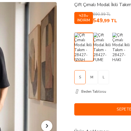
Çift Çımalı Modal İkili Ta
890,99
TL
38
%
549
,99
TL
İNDIRIM
S
M
L
Beden Tablosu
SEPETE