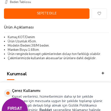
Beden Tablosu
SEPETE EKLE
Ürün Açıklaması
Kumaş:KOT/Denim
Ürün Uzunluk:45cm.
Modelin Bedeni:38/M beden.
Manken Boyu:1.68cm.
Ürün renginde konsept çekimlerinden dolayı ton farklılığı olabilir.
Çekimlerimizde kullanılan aksesuarlar ürünlere dahil değildir.
Kurumsal
Kategorilerimiz
Çerez Kullanımı
Hızlı Erişim
Kişisel verileriniz, hizmetlerimizin daha iyi bir şekilde
sunulması için mevzuata uygun bir şekilde toplanıp işlenir.
Konuyla ilgili detaylı bilgi almak için Gizlilik Politikamızı
Sosyal
FIRSAT
inceleyebilirsiniz.
Reddet
seçeneğine tıklamanız halinde