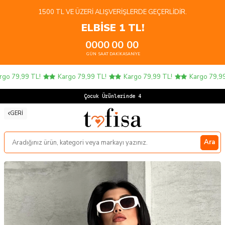
1500 TL VE ÜZERI ALIŞVERIŞLERDE GEÇERLIDIR.
ELBİSE 1 TL!
00
00
00
00
GÜN
SAAT
DAKIKA
SANIYE
o 79,99 TL!
Kargo 79,99 TL!
Kargo 79,99 TL!
Kargo 79,99 T
Çocuk Ürünlerinde 4 AL
GERI
Ara