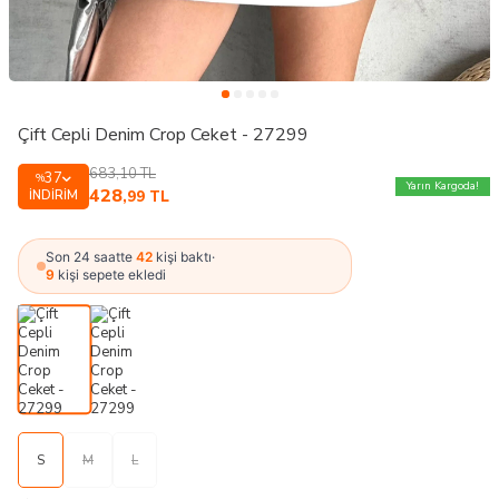
Çift Cepli Denim Crop Ceket - 27299
683,10
TL
37
%
Yarın Kargoda!
428
İNDIRIM
,99
TL
Son 24 saatte
42
kişi baktı
·
9
kişi sepete ekledi
S
M
L