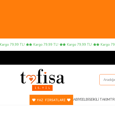
o 79,99 TL!
Kargo 79,99 TL!
Kargo 79,99 TL!
Kargo 79,99 
1 5. Y I L
ABIYE
ELBISE
İKILI TAKIM
TR
YAZ FIRSATLARI