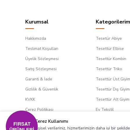
Kurumsal
Kategorilerim
Hakkımızda
Tesetür Abiye
Teslimat Koşulları
Tesettür Elbise
Üyelik Sözleşmesi
Tesettür Kombin
Satış Sözleşmesi
Tesettür Triko
Garanti & İade
Tesettür Üst Giyi
Gizlilik & Güvenlik
Tesettür Dış Giyim
KVKK
Tesettür Alt Giyim
Çerez Politikası
Ev Tekstil
Çerez Kullanımı
FIRSAT
Kişisel verileriniz, hizmetlerimizin daha iyi bir şekil
ÜRÜNLERİ