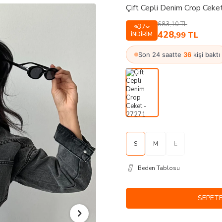
Çift Cepli Denim Crop Ceke
683,10
TL
37
%
428
,99
TL
İNDIRIM
Son 24 saatte
36
kişi baktı
S
M
L
Beden Tablosu
SEPETE