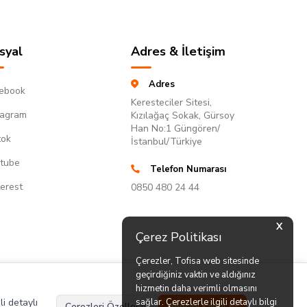
syal
Adres & İletişim
Adres
ebook
Keresteciler Sitesi,
tagram
Kızılağaç Sokak, Gürsoy
Han No:1 Güngören/
tok
İstanbul/Türkiye
tube
Telefon Numarası
terest
0850 480 24 44
X
Çerez Politikası
Çerezler, Tofisa web sitesinde
geçirdiğiniz vaktin ve aldığınız
hizmetin daha verimli olmasını
li detaylı
sağlar. Çerezlerle ilgili detaylı bilgi
Çerezleri Özelleştir
Hepsini Kabul Et