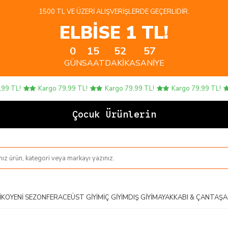
1500 TL VE ÜZERI ALIŞVERIŞLERDE GEÇERLIDIR.
ELBİSE 1 TL!
0
15
52
56
GÜN
SAAT
DAKIKA
SANIYE
TL!
Kargo 79,99 TL!
Kargo 79,99 TL!
Kargo 79,99 TL!
Çocuk Ürünlerinde 4
IKO
YENI SEZON
FERACE
ÜST GIYIM
İÇ GIYIM
DIŞ GIYIM
AYAKKABI & ÇANTA
ŞA