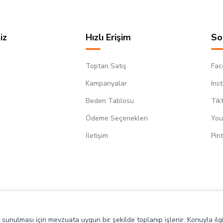
iz
Hızlı Erişim
So
Toptan Satış
Fac
Kampanyalar
Ins
Beden Tablosu
Tik
Ödeme Seçenekleri
You
m
İletişim
Pin
de sunulması için mevzuata uygun bir şekilde toplanıp işlenir. Konuyla ilgi