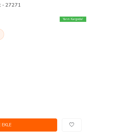
t - 27271
Yarın Kargoda!
 EKLE