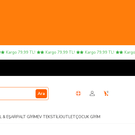
Kargo 79,99 TL!
Kargo 79,99 TL!
Kargo 79,99 TL!
Kargo 79,
0
Ara
L & EŞARP
ALT GIYIM
EV TEKSTILI
OUTLET
ÇOCUK GIYIM