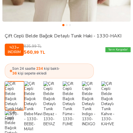
Çift Cepli Belde Bağcık Detaylı Tunik Haki - 1330-HAKI
835,99
TL
33
%
Yarın Kargoda!
560
İNDIRIM
,99
TL
Son 24 saatte
234
kişi baktı
·
36
kişi sepete ekledi