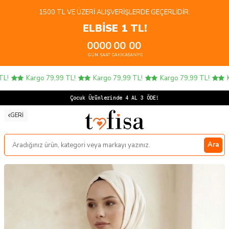
1500 TL VE ÜZERI ALIŞVERIŞLERDE GEÇERLIDIR.
ELBİSE 1 TL!
00
00
00
00
GÜN
SAAT
DAKIKA
SANIYE
!
Kargo 79,99 TL!
Kargo 79,99 TL!
Kargo 79,99 TL!
Ka
Ç
GERI
Ara