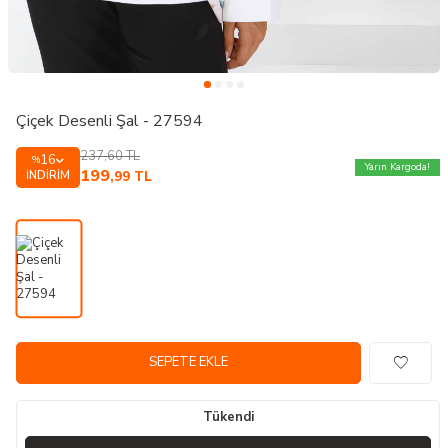
Çiçek Desenli Şal - 27594
237,60
TL
16
%
Yarın Kargoda!
199
İNDIRIM
,99
TL
SEPETE EKLE
Tükendi