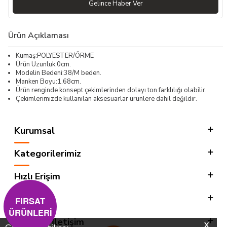
Gelince Haber Ver
Ürün Açıklaması
Kumaş:POLYESTER/ÖRME
Ürün Uzunluk:0cm.
Modelin Bedeni:38/M beden.
Manken Boyu:1.68cm.
Ürün renginde konsept çekimlerinden dolayı ton farklılığı olabilir.
Çekimlerimizde kullanılan aksesuarlar ürünlere dahil değildir.
Kurumsal
Kategorilerimiz
Hızlı Erişim
Sosyal
FIRSAT
ÜRÜNLERİ
Adres & İletişim
X