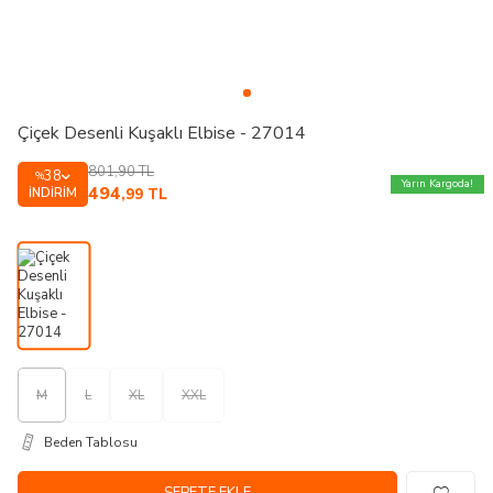
Çiçek Desenli Kuşaklı Elbise - 27014
801,90
TL
38
%
Yarın Kargoda!
494
İNDIRIM
,99
TL
M
L
XL
XXL
Beden Tablosu