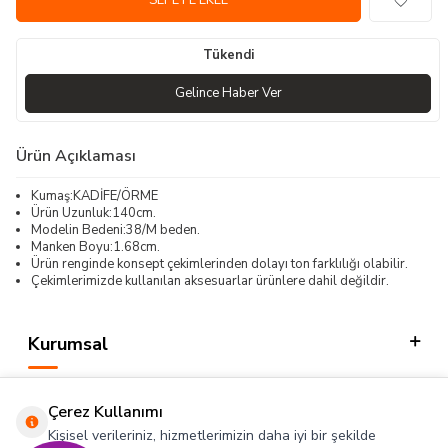
SEPETE EKLE
Tükendi
Gelince Haber Ver
Ürün Açıklaması
Kumaş:KADİFE/ÖRME
Ürün Uzunluk:140cm.
Modelin Bedeni:38/M beden.
Manken Boyu:1.68cm.
Ürün renginde konsept çekimlerinden dolayı ton farklılığı olabilir.
Çekimlerimizde kullanılan aksesuarlar ürünlere dahil değildir.
Kurumsal
Kategorilerimiz
Çerez Kullanımı
Hızlı Erişim
Kişisel verileriniz, hizmetlerimizin daha iyi bir şekilde