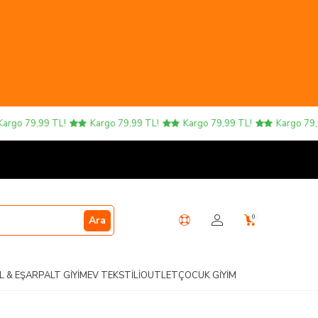
o 79,99 TL!
Kargo 79,99 TL!
Kargo 79,99 TL!
Kargo 79,99 T
0
Ara
L & EŞARP
ALT GIYIM
EV TEKSTILI
OUTLET
ÇOCUK GIYIM