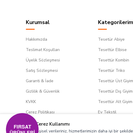
Kurumsal
Kategorilerim
Hakkımızda
Tesetür Abiye
Teslimat Koşulları
Tesettür Elbise
Üyelik Sözleşmesi
Tesettür Kombin
Satış Sözleşmesi
Tesettür Triko
Garanti & İade
Tesettür Üst Giyi
Gizlilik & Güvenlik
Tesettür Dış Giyim
KVKK
Tesettür Alt Giyim
Çerez Politikası
Ev Tekstil
Çerez Kullanımı
FIRSAT
Kişisel verileriniz, hizmetlerimizin daha iyi bir şekil
ÜRÜNLERİ