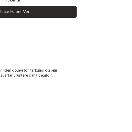
Tükendi
lince Haber Ver
nden dolayı ton farklılığı olabilir.
uarlar ürünlere dahil değildir.