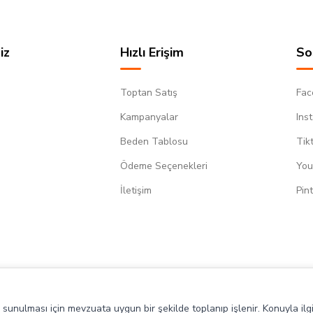
iz
Hızlı Erişim
So
Toptan Satış
Fac
Kampanyalar
Ins
Beden Tablosu
Tik
Ödeme Seçenekleri
You
m
İletişim
Pin
de sunulması için mevzuata uygun bir şekilde toplanıp işlenir. Konuyla ilgi