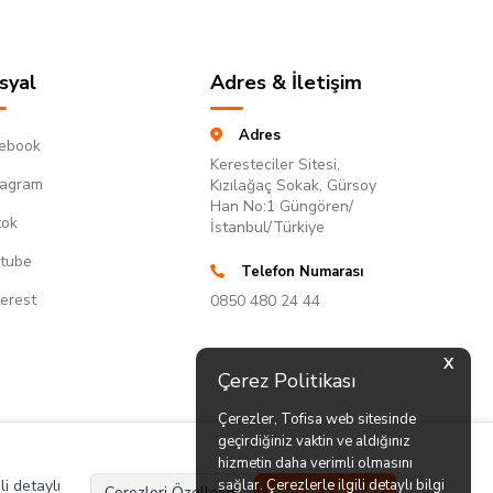
syal
Adres & İletişim
Adres
ebook
Keresteciler Sitesi,
tagram
Kızılağaç Sokak, Gürsoy
Han No:1 Güngören/
tok
İstanbul/Türkiye
tube
Telefon Numarası
terest
0850 480 24 44
X
Çerez Politikası
Çerezler, Tofisa web sitesinde
geçirdiğiniz vaktin ve aldığınız
hizmetin daha verimli olmasını
li detaylı
sağlar. Çerezlerle ilgili detaylı bilgi
Çerezleri Özelleştir
Hepsini Kabul Et