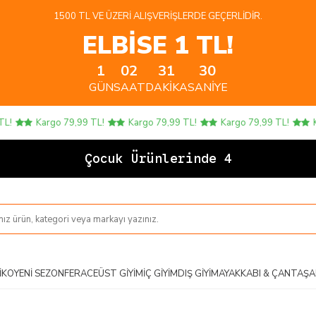
1500 TL VE ÜZERI ALIŞVERIŞLERDE GEÇERLIDIR.
ELBİSE 1 TL!
1
02
31
30
GÜN
SAAT
DAKIKA
SANIYE
Kargo 79,99 TL!
Kargo 79,99 TL!
Kargo 79,99 TL!
Karg
Çocuk Ürünlerinde 4 AL 3
IKO
YENI SEZON
FERACE
ÜST GIYIM
İÇ GIYIM
DIŞ GIYIM
AYAKKABI & ÇANTA
ŞA