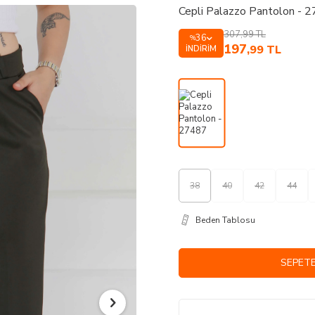
Cepli Palazzo Pantolon - 
307,99
TL
36
%
197
,99
TL
İNDIRIM
38
40
42
44
Beden Tablosu
SEPETE