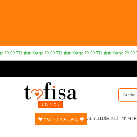
9,99 TL!
Kargo 79,99 TL!
Kargo 79,99 TL!
Kargo 79,99 TL!
1 5. Y I L
ABIYE
ELBISE
İKILI TAKIM
TR
YAZ FIRSATLARI