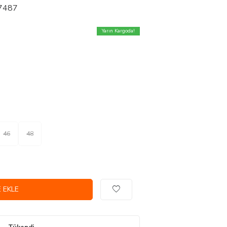
27487
Yarın Kargoda!
46
48
 EKLE